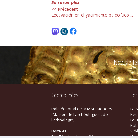
En savoir plus
<< Précédent
Excavación en el yacimiento paleolítico ...
Newslette
Coordonnées
Soc
Pôle éditorial de la MSH Mondes
La 
(Maison de l'archéologie et de
Réu
l'éthnologie)
Le B
Pub
Boite 41
Vid
21 allée de l'Université
New