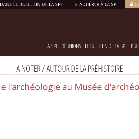
DANS LE BULLETIN DE LA SPF
▶
ADHÉRER À LA SPF
C
LA SPF
RÉUNIONS
LE BULLETIN DE LA SPF
PUB
A NOTER / AUTOUR DE LA PRÉHISTOIRE
de l'archéologie au Musée d'archéo