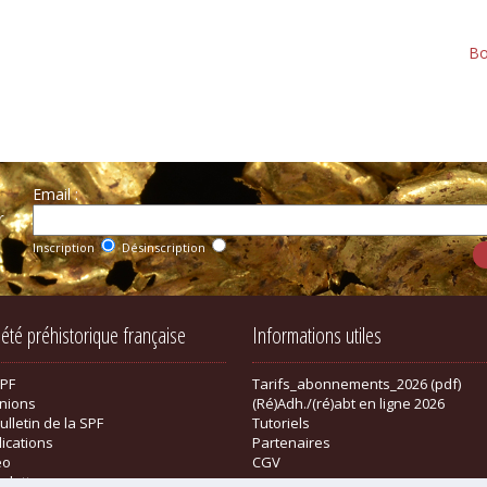
Bo
Email :
r
Inscription
Désinscription
iété préhistorique française
Informations utiles
SPF
Tarifs_abonnements_2026 (pdf)
nions
(Ré)Adh./(ré)abt en ligne 2026
ulletin de la SPF
Tutoriels
lications
Partenaires
éo
CGV
sletter