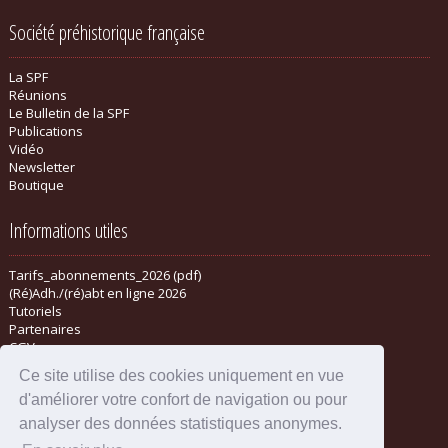
Société préhistorique française
La SPF
Réunions
Le Bulletin de la SPF
Publications
Vidéo
Newsletter
Boutique
Informations utiles
Tarifs_abonnements_2026 (pdf)
(Ré)Adh./(ré)abt en ligne 2026
Tutoriels
Partenaires
CGV
Ce site utilise des cookies uniquement en vue
d'améliorer votre confort de navigation ou pour
analyser des données statistiques anonymes.