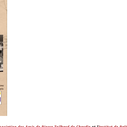
sociation des Amis de Pierre Teilhard de Chardin
et l’
Institut de Pa