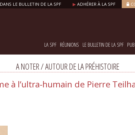
DANS LE BULLETIN DE LA SPF
▶
ADHÉRER À LA SPF
C
LA SPF
RÉUNIONS
LE BULLETIN DE LA SPF
PUB
A NOTER / AUTOUR DE LA PRÉHISTOIRE
me à l’ultra-humain de Pierre Teil