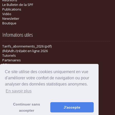
Le Bulletin de la SPF
Publications
Vidéo
Newsletter
Boutique
Informations utiles
Tarifs_abonnements_2026 (pdf)
(Ré)Adh./(ré)abt en ligne 2026
Tutoriels
Partenaires
CGV
Ce site utilise des cookies uniquement en vue
d'améliorer votre confort de navigation ou pour
analyser des données statistiques anonymes.
En savoir plus
Continuer sans
J'accepte
accepter
Mentions légales
-
Administration