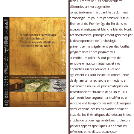
Bien au contraire ! Les deux dernières
décennies ont vu augmenter
considérablement la quantité de données
archéologiques pour les périodes de l’âge du
Bronze et du Premier âge du Fer dans les
espaces atlantiques et Manche-Mer du Nord.
Les découvertes, principalement générées par
le développement de l’archéologie
préventive, mais également par des fouilles
programmées et des programmes
scientifiques collectifs, ont permis de
renouveler nos connaissances et nos
approches sur ces périodes. Elles ont
également eu pour heureuse conséquence
de dynamiser la recherche en mettant en
évidence de nouvelles problématiques, en
repositionnant l’humain dans un milieu
qu’il contribue largement à modifier et en
renouvelant les approches méthodologiques
dans les domaines les plus anciennement
étudiés. Les thématiques abordées au fil des
articles de cet ouvrage contribuent, chacun
par des apports spécifiques, à enrichir les
réflexions et les débats actuels sur