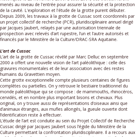
menés au niveau de l'entrée pour assurer la sécurité et la protection
de la cavité. L'exploration et l'étude de la grotte purent débuter.
Depuis 2009, les travaux à la grotte de Cussac sont coordonnés par
un projet collectif de recherche (PCR), pluridisciplinaire annuel dirigé
par Jacques Jaubert, relayés par une autorisation triennale de
prospection avec relevés d’art rupestre, l’un et l’autre autorisés et
financés par le Ministère de la Culture/DRAC-SRA Aquitaine.
L’art de Cussac
L’art de la grotte de Cussac révélé par Marc Delluc en septembre
2000 a offert une nouvelle vision de l’art paléolithique : celle des
gravures monumentales et de leur association avec des restes
humains du Gravettien moyen.
Cette grotte exceptionnelle compte plusieurs centaines de figures
complètes ou partielles. On y retrouve le bestiaire traditionnel du
monde paléolithique qui se compose : de mammouths, rhinocéros,
cervidés, et en nombre plus important bisons et chevaux. Plus
original, on y trouve aussi de représentations d’oiseaux ainsi que
d’animaux étranges, aux mufles allongés, la gueule ouverte dont
l’identification reste à effectuer.
L’étude de l’art est conduite au sein du Projet Collectif de Recherche
Cussac dirigé par Jacques Jaubert sous l’égide du Ministère de la
Culture permettant la confrontation pluridisciplinaire. Il a recours aux