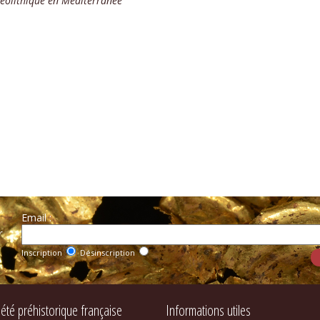
éolithique en Méditerranée
Email :
r
Inscription
Désinscription
iété préhistorique française
Informations utiles