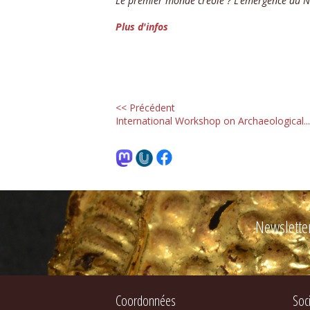
Le premier monde créole ? L’émergence du N
Plus d'infos
<< Précédent
International Workshop on Archaeological...
Newslette
Coordonnées
Soc