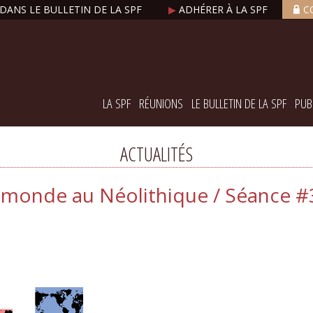
DANS LE BULLETIN DE LA SPF
▶
ADHÉRER À LA SPF
C
LA SPF
RÉUNIONS
LE BULLETIN DE LA SPF
PUB
ACTUALITÉS
 monde au Néolithique / Séance #