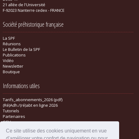
21 allée de l'Université
F-92023 Nanterre cedex - FRANCE
Société préhistorique française
La SPF
Réunions
Le Bulletin de la SPF
Publications
Vidéo
Newsletter
Boutique
Informations utiles
Tarifs_abonnements_2026 (pdf)
(Ré)Adh./(ré)abt en ligne 2026
Tutoriels
Partenaires
CGV
Ce site utilise des cookies uniquement en vue
d'améliorer votre confort de navigation ou pour