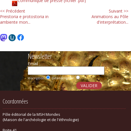
Communiqué de presse (fichier .pdf)
<< Précédent
Suivant >>
Preistoria e protostoria in
Animations au Pôle
ambiente mon...
d'interprétation...
Newsletter
Email :
Inscription
Désinscription
Coordonnées
Pôle éditorial de la MSH Mondes
(Maison de l'archéologie et de l'éthnologie)
Boite 41