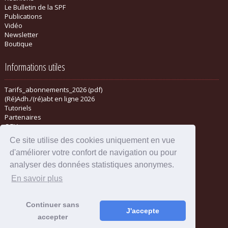
Le Bulletin de la SPF
Publications
Vidéo
Newsletter
Boutique
Informations utiles
Tarifs_abonnements_2026 (pdf)
(Ré)Adh./(ré)abt en ligne 2026
Tutoriels
Partenaires
CGV
Ce site utilise des cookies uniquement en vue
d'améliorer votre confort de navigation ou pour
analyser des données statistiques anonymes.
En savoir plus
Continuer sans
J'accepte
accepter
Mentions légales
-
Administration