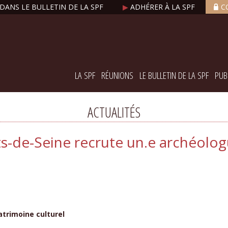
DANS LE BULLETIN DE LA SPF
▶
ADHÉRER À LA SPF
C
LA SPF
RÉUNIONS
LE BULLETIN DE LA SPF
PUB
ACTUALITÉS
-de-Seine recrute un.e archéologu
atrimoine culturel