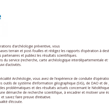
érations d’archéologie préventive, vous
es terrain et post-fouilles et rédigez les rapports d’opération à desti
 partenaires et publiez les résultats scientifiques.
ns du service (recherche, carte archéologique interdépartementale et 
vi d’activités.
pécialité Archéologie, vous avez de l’expérience de conduite d’opérati
des outils de système d’information géographique (SIG), de DAO et de
es problématiques et des résultats actuels concernant le Néolithique
une démarche de recherche scientifique, à encadrer et motiver une é
et savez faire preuve d’initiative.
alité d’écoute.