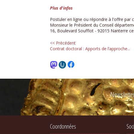
Plus d'infos
Postuler en ligne ou répondre à l'offre par c
Monsieur le Président du Conseil départem
16, Boulevard Soufflot - 92015 Nanterre c
<< Précédent
Contrat doctoral : Apports de l’approche...
Newslette
Coordonnées
Soc