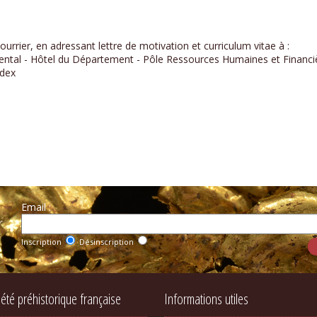
ourrier, en adressant lettre de motivation et curriculum vitae à :
ental - Hôtel du Département - Pôle Ressources Humaines et Financiè
edex
Email :
r
Inscription
Désinscription
iété préhistorique française
Informations utiles