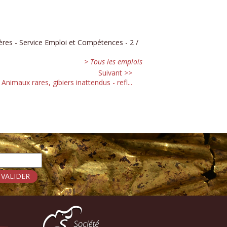
res - Service Emploi et Compétences - 2 /
> Tous les emplois
Suivant >>
Animaux rares, gibiers inattendus - refl...