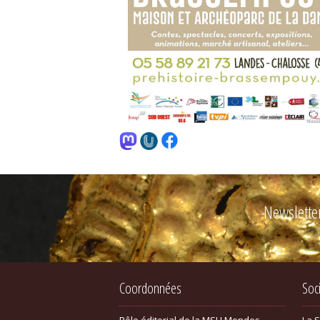
Newslette
Coordonnées
Soc
Pôle éditorial de la MSH Mondes
La 