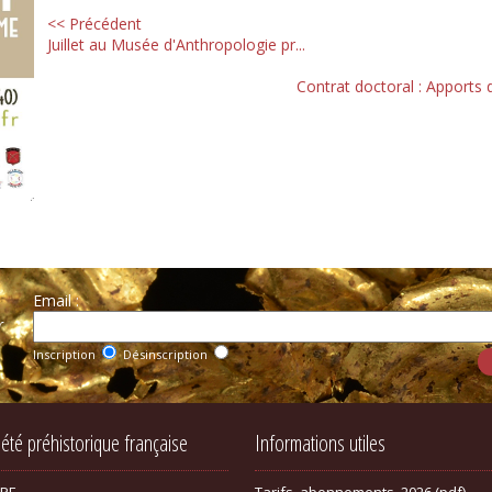
<< Précédent
Juillet au Musée d'Anthropologie pr...
Contrat doctoral : Apports d
Email :
r
Inscription
Désinscription
iété préhistorique française
Informations utiles
SPF
Tarifs_abonnements_2026 (pdf)