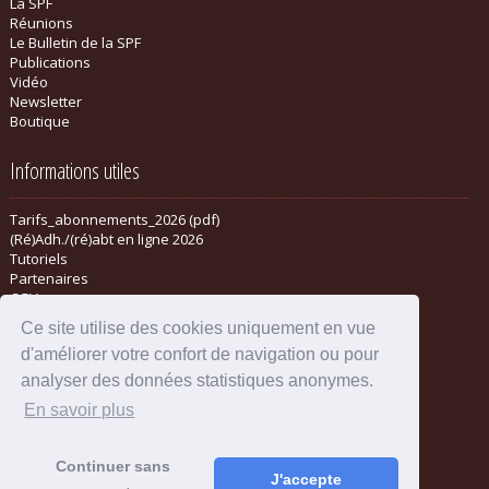
La SPF
Réunions
Le Bulletin de la SPF
Publications
Vidéo
Newsletter
Boutique
Informations utiles
Tarifs_abonnements_2026 (pdf)
(Ré)Adh./(ré)abt en ligne 2026
Tutoriels
Partenaires
CGV
Ce site utilise des cookies uniquement en vue
d'améliorer votre confort de navigation ou pour
analyser des données statistiques anonymes.
En savoir plus
Continuer sans
J'accepte