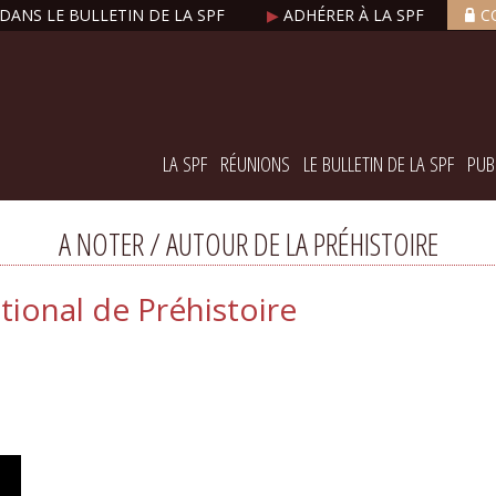
DANS LE BULLETIN DE LA SPF
▶
ADHÉRER À LA SPF
C
LA SPF
RÉUNIONS
LE BULLETIN DE LA SPF
PUB
A NOTER / AUTOUR DE LA PRÉHISTOIRE
ional de Préhistoire