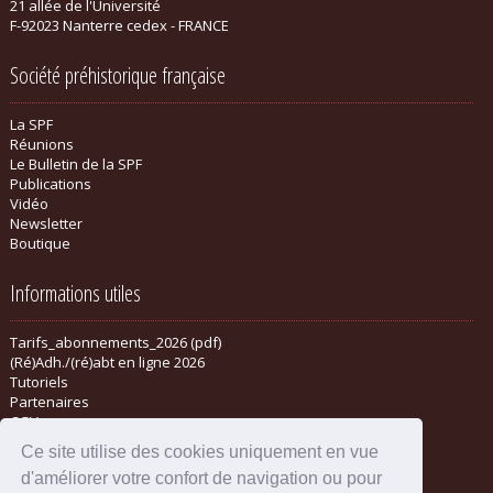
21 allée de l'Université
F-92023 Nanterre cedex - FRANCE
Société préhistorique française
La SPF
Réunions
Le Bulletin de la SPF
Publications
Vidéo
Newsletter
Boutique
Informations utiles
Tarifs_abonnements_2026 (pdf)
(Ré)Adh./(ré)abt en ligne 2026
Tutoriels
Partenaires
CGV
Ce site utilise des cookies uniquement en vue
d'améliorer votre confort de navigation ou pour