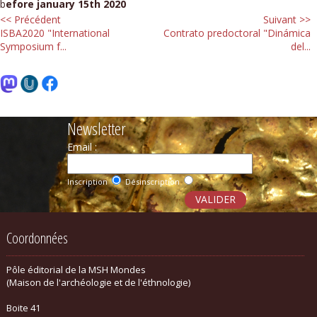
b
efore
january 15th 2020
<< Précédent
Suivant >>
ISBA2020 "International
Contrato predoctoral "Dinámica
Symposium f...
del...
Newsletter
Email :
Inscription
Désinscription
Coordonnées
Pôle éditorial de la MSH Mondes
(Maison de l'archéologie et de l'éthnologie)
Boite 41