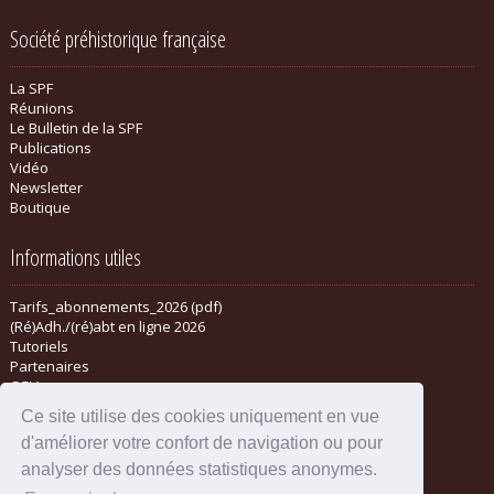
Société préhistorique française
La SPF
Réunions
Le Bulletin de la SPF
Publications
Vidéo
Newsletter
Boutique
Informations utiles
Tarifs_abonnements_2026 (pdf)
(Ré)Adh./(ré)abt en ligne 2026
Tutoriels
Partenaires
CGV
Ce site utilise des cookies uniquement en vue
d'améliorer votre confort de navigation ou pour
analyser des données statistiques anonymes.