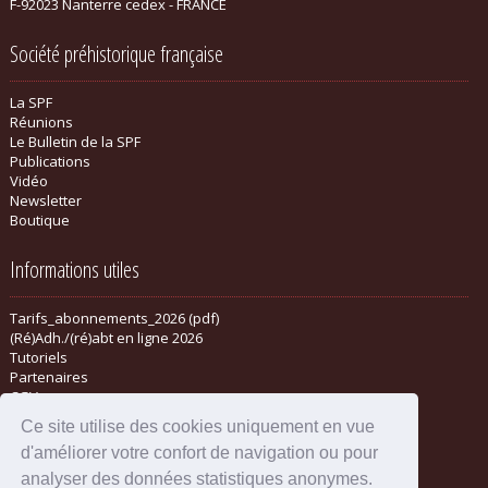
F-92023 Nanterre cedex - FRANCE
Société préhistorique française
La SPF
Réunions
Le Bulletin de la SPF
Publications
Vidéo
Newsletter
Boutique
Informations utiles
Tarifs_abonnements_2026 (pdf)
(Ré)Adh./(ré)abt en ligne 2026
Tutoriels
Partenaires
CGV
Ce site utilise des cookies uniquement en vue
d'améliorer votre confort de navigation ou pour
analyser des données statistiques anonymes.