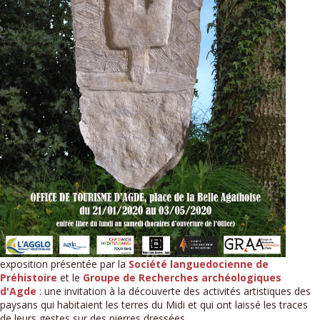
exposition présentée par la
Société languedocienne de
Préhistoire
et le
Groupe de Recherches archéologiques
d'Agde
: une invitation à la découverte des activités artistiques des
paysans qui habitaient les terres du Midi et qui ont laissé les traces
de leurs gestes sur des pierres dressées