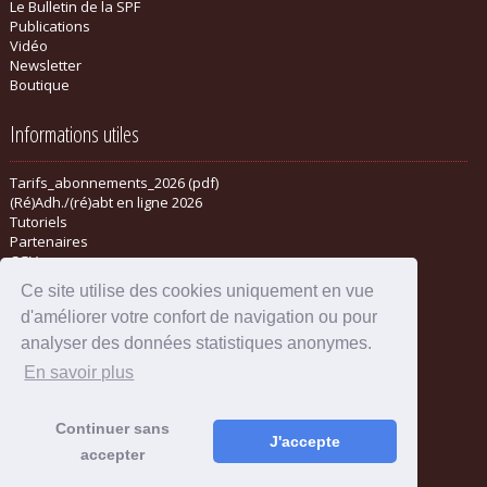
Le Bulletin de la SPF
Publications
Vidéo
Newsletter
Boutique
Informations utiles
Tarifs_abonnements_2026 (pdf)
(Ré)Adh./(ré)abt en ligne 2026
Tutoriels
Partenaires
CGV
Ce site utilise des cookies uniquement en vue
d'améliorer votre confort de navigation ou pour
analyser des données statistiques anonymes.
En savoir plus
Continuer sans
J'accepte
accepter
Mentions légales
-
Administration