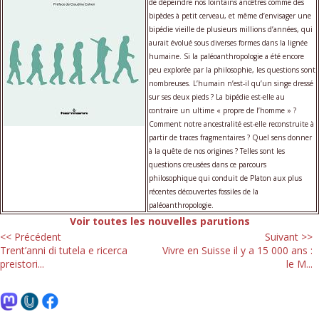
de dépeindre nos lointains ancêtres comme des
bipèdes à petit cerveau, et même d’envisager une
bipédie vieille de plusieurs millions d’années, qui
aurait évolué sous diverses formes dans la lignée
humaine. Si la paléoanthropologie a été encore
peu explorée par la philosophie, les questions sont
nombreuses. L’humain n’est-il qu’un singe dressé
sur ses deux pieds ? La bipédie est-elle au
contraire un ultime « propre de l’homme » ?
Comment notre ancestralité est-elle reconstruite à
partir de traces fragmentaires ? Quel sens donner
à la quête de nos origines ? Telles sont les
questions creusées dans ce parcours
philosophique qui conduit de Platon aux plus
récentes découvertes fossiles de la
paléoanthropologie.
Voir toutes les nouvelles parutions
<< Précédent
Suivant >>
Trent’anni di tutela e ricerca
Vivre en Suisse il y a 15 000 ans :
preistori...
le M...