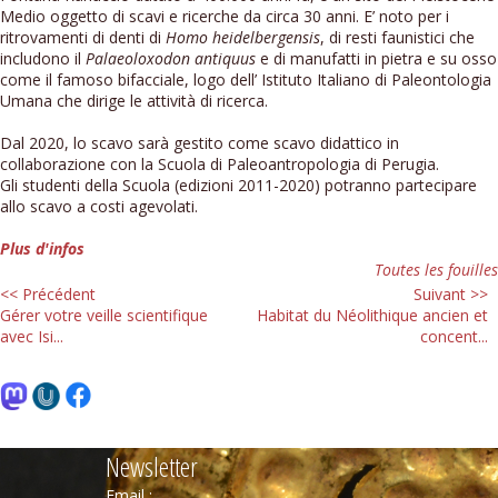
Medio oggetto di scavi e ricerche da circa 30 anni. E’ noto per i
ritrovamenti di denti di
Homo heidelbergensis
, di resti faunistici che
includono il
Palaeoloxodon antiquus
e di manufatti in pietra e su osso
come il famoso bifacciale, logo dell’ Istituto Italiano di Paleontologia
Umana che dirige le attività di ricerca.
Dal 2020, lo scavo sarà gestito come scavo didattico in
collaborazione con la Scuola di Paleoantropologia di Perugia.
Gli studenti della Scuola (edizioni 2011-2020) potranno partecipare
allo scavo a costi agevolati.
Plus d'infos
Toutes les fouilles
<< Précédent
Suivant >>
Gérer votre veille scientifique
Habitat du Néolithique ancien et
avec Isi...
concent...
Newsletter
Email :