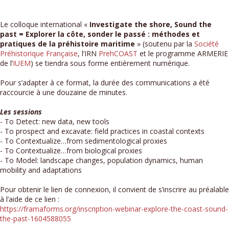
Le colloque international «
Investigate the shore, Sound the
past = Explorer la côte, sonder le passé : méthodes et
pratiques de la préhistoire maritime
» (soutenu par la
Société
Préhistorique Française
, l’IRN
PrehCOAST
et le programme ARMERIE
de l’
IUEM
) se tiendra sous forme entièrement numérique.
Pour s’adapter à ce format, la durée des communications a été
raccourcie à une douzaine de minutes.
Les sessions
- To Detect: new data, new tools
- To prospect and excavate: field practices in coastal contexts
- To Contextualize…from sedimentological proxies
- To Contextualize…from biological proxies
- To Model: landscape changes, population dynamics, human
mobility and adaptations
Pour obtenir le lien de connexion, il convient de s’inscrire au préalable
à l’aide de ce lien :
https://framaforms.org/inscription-webinar-explore-the-coast-sound-
the-past-1604588055