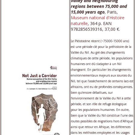
Valley and neighbouring
regions between 75,000 and
15,000 years ago
, Paris,
Museum national d'Histoire
naturelle
, 364 p. EAN
9782856539316, 37,00 €.
Le Pléistocène récent (~75000-15000 ans)
est une période clé pour la préhistoire de la
Vallée du Nil. Au gré des changements
climatiques de cette période, les populations
humaines ont dû s’adapter à un Nil
changeant. En particulier les changements
environnementaux majeurs aux sources du
Nil, tel que l’assèchement de certains lacs est
africains, ont eu de profondes conséquences,
bien qu’encore débattues, sur
l’environnement de la Vallée du Nil à cette
période, et son rôle de refuge écologique
pour les populations humaines. En outre,
bien que la Vallée du Nil constitue l’une des
routes possibles de migrations hors d’Afrique
ainsi que retour en Afrique, les différences
dans les méthodes employées et les usages