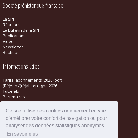
Société préhistorique française
La SPF
Réunions
Le Bulletin de la SPF
Publications
Vidéo
Newsletter
Boutique
Informations utiles
Tarifs_abonnements_2026 (pdf)
(Ré)Adh./(ré)abt en ligne 2026
Tutoriels
Partenaires
CGV
Ce site utilise des cookies uniquement en vue
d'améliorer votre confort de navigation ou pour
analyser des données statistiques anonymes.
En savoir plus