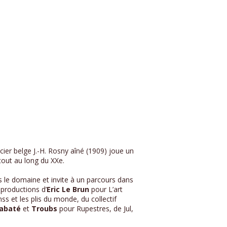
ier belge J.-H. Rosny aîné (1909) joue un
tout au long du XXe.
ns le domaine et invite à un parcours dans
eproductions d’
Eric Le Brun
pour L’art
s et les plis du monde, du collectif
Rabaté
et
Troubs
pour Rupestres, de Jul,