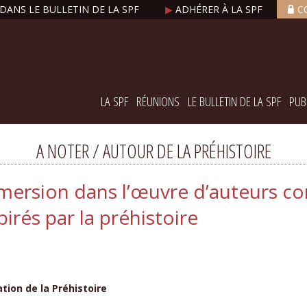
DANS LE BULLETIN DE LA SPF
▶
ADHÉRER À LA SPF
C
LA SPF
RÉUNIONS
LE BULLETIN DE LA SPF
PUB
A NOTER / AUTOUR DE LA PRÉHISTOIRE
mmersion dans l’œuvre d’auteurs c
irés par la préhistoire
tion de la Préhistoire