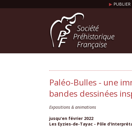
▶
PUBLIER 
Paléo-Bulles - une i
bandes dessinées insp
Expositions & animations
jusqu'en février 2022
Les Eyzies-de-Tayac - Pôle d'Interpréta