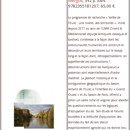
Mergoil
, 392 p. EAN
9782355181207, 65,00 €.
Le programme de recherche « Vallée de
l’Eure : une rivière, des territoires », initié
depuis 2017 au sein de l’UMR Orient &
Méditerranée (équipe Antiquité classique et
tardive), s’intéresse à la façon dont les
communautés humaines ont construit et
déconstruit leurs territoires sur le temps
long et la façon dont, rétrospectivement, on
appréhende ces constructions /
déconstructions dont les marqueurs a
posteriori sont essentiellement d’ordre
matériel. La position historique et la
configuration géographique du bassin
versant de l’Eure, à l’interface du « Grand
Ouest » et du bassin de Paris, offrent a
priori un cadre riche et original pour aborder
les questionnements sur les logiques
d’occupation du sol. Son étude se heurte
toutefois à la difficulté d’acquisition des
données du fait de son statut
majoritairement agricole qui ne donne lieu