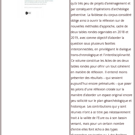
qu’à très peu de projets d’aménagement et
par conséquent d’opérations d’archéologie
préventive. La faiblesse du corpus considéré
oblige ainsi à ouvrir la réflexion sur de
nouvelles méthodes d’approche, cadre de
deux tables rondes organisées en 2018 et
2019, avec comme objectif d’aborder la
question sous plusieurs facettes
interconnectées, en privilégiant le dialogue
trans-chronologique et l’interdisciplinarité.
Ce volume constitue les Actes de ces deux
tables rondes pour offrir un tout cohérent
en matière de réflexion. Il entend moins
présenter des résultats – qui seraient
aujourd’hui encore prématurés – que poser
les jalons d’une réflexion croisée sur la
manière d’aborder un espace original encore
peu sollicité sur le plan géoarchéologique et
historique. Les contributions qui y sont
réunies n’ont à ce titre pas nécessairement
trait à la vallée de l’Eure ou à son bassin
versant, mais pour un certain nombre
d’entre elles font écho à des types
d’approches envisagées ou à des fenêtres