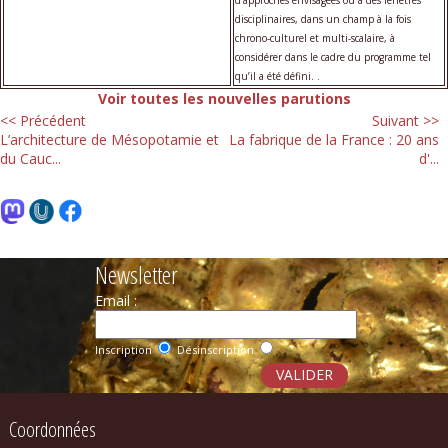
disciplinaires, dans un champ à la fois
chrono-culturel et multi-scalaire, à
considérer dans le cadre du programme tel
qu’il a été défini. .
Voir toutes les nouvelles parutions
<< Précédent
Suivant >>
L’architecture de Mésopotamie et
La fabrique de la France : 20 ans
du Cauc...
d'...
Newsletter
Email :
Inscription
Désinscription
Coordonnées