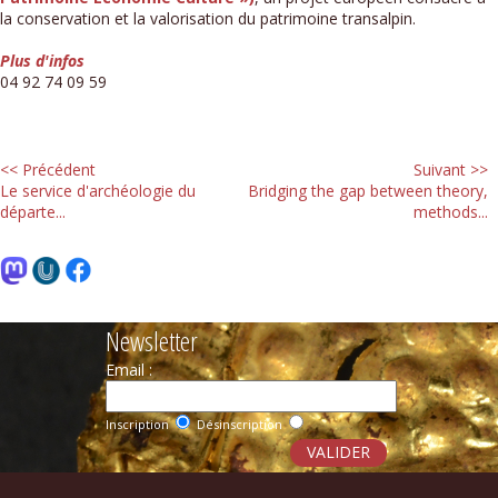
la conservation et la valorisation du patrimoine transalpin.
Plus d'infos
04 92 74 09 59
<< Précédent
Suivant >>
Le service d'archéologie du
Bridging the gap between theory,
départe...
methods...
Newsletter
Email :
Inscription
Désinscription