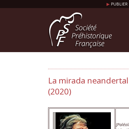
▶
PUBLIER 
La mirada neandertal :
(2020)
[Paléol