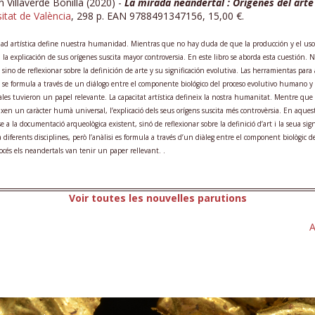
n Villaverde Bonilla (2020) -
La mirada neandertal : Orígenes del arte
itat de València
, 298 p. EAN 9788491347156, 15,00 €.
dad artística define nuestra humanidad. Mientras que no hay duda de que la producción y el us
 la explicación de sus orígenes suscita mayor controversia. En este libro se aborda esta cuestión. 
 sino de reflexionar sobre la definición de arte y su significación evolutiva. Las herramientas para
is se formula a través de un diálogo entre el componente biológico del proceso evolutivo humano y l
les tuvieron un papel relevante. La capacitat artística defineix la nostra humanitat. Mentre que 
ixen un caràcter humà universal, l’explicació dels seus orígens suscita més controvèrsia. En aques
se a la documentació arqueològica existent, sinó de reflexionar sobre la definició d’art i la seua sig
diferents disciplines, però l’anàlisi es formula a través d’un diàleg entre el component biològic d
océs els neandertals van tenir un paper rellevant. .
Voir toutes les nouvelles parutions
A