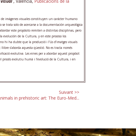
 visual
, Valencia,
Publicacions de la
o de imágenes visuales constituyen un carácter humano
No se trata solo de acercarse a la documentación arqueológica
 abordar este propósito remiten a distintas disciplinas, pero
a evolución de la Cultura, y en este proceso los
no hi ha dubte que la producció i l’ús d’imatges visuals
t llibre s’aborda aquesta qüestió. No es tracta només
nificació evolutiva. Les eines per a abordar aquest propòsit
el procés evolutiu humà i l’evolució de la Cultura, i en
Suivant >>
nimals in prehistoric art: The Euro-Med...