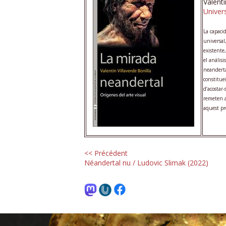
Valentí
Univers
La capaci
universal,
existente,
el anális
neanderta
constitue
d’acostar-
remeten a 
aquest pr
<< Précédent
Néandertal nu / Ludovic Slimak (2022)