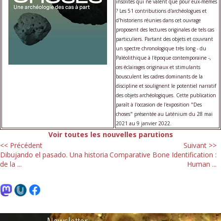
insolites qui ne valent que pour eux-mêmes
? Les 51 contributions d'archéologues et
d'historiens réunies dans cet ouvrage
proposent des lectures originales de tels cas
particuliers. Partant des objets et couvrant
un spectre chronologique très long - du
Paléolithique à l'époque contemporaine -,
ces éclairages originaux et stimulants
bousculent les cadres dominants de la
discipline et soulignent le potentiel narratif
des objets archéologiques. Cette publication
paraît à l'occasion de l'exposition "Des
choses" présentée au Laténium du 28 mai
2021 au 9 janvier 2022.
Voir toutes les nouvelles parutions
<< Précédent
Suivant >>
Dibujando el pasado. Una historia
Comparative Bone Identification :
de la ...
Human ...