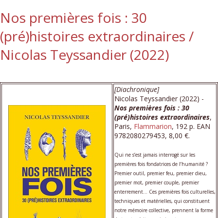
Nos premières fois : 30
(pré)histoires extraordinaires /
Nicolas Teyssandier (2022)
[Diachronique]
Nicolas Teyssandier (2022) -
Nos premières fois : 30
(pré)histoires extraordinaires
,
Paris,
Flammarion
, 192 p. EAN
9782080279453, 8,00 €.
Qui ne s’est jamais interrogé sur les
premières fois fondatrices de l’humanité ?
Premier outil, premier feu, premier dieu,
premier mot, premier couple, premier
enterrement… Ces premières fois culturelles,
techniques et matérielles, qui constituent
notre mémoire collective, prennent la forme