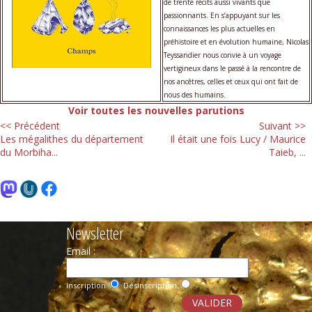
de trente récits aussi vivants que
passionnants. En s’appuyant sur les
connaissances les plus actuelles en
préhistoire et en évolution humaine, Nicolas
Teyssandier nous convie à un voyage
vertigineux dans le passé à la rencontre de
nos ancêtres, celles et ceux qui ont fait de
nous des humains.
Voir toutes les nouvelles parutions
<< Précédent
Suivant >>
Les mégalithes du département
Il était une fois Lucy / Maurice
du Morbiha...
Taieb, ...
Newsletter
Email :
Inscription
Désinscription