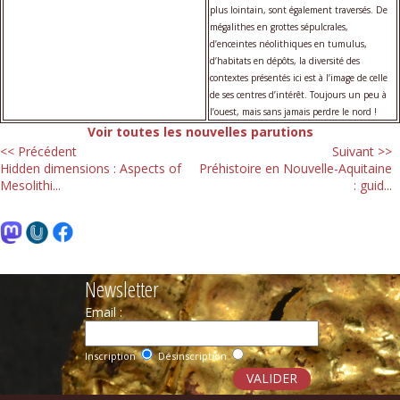
plus lointain, sont également traversés. De
mégalithes en grottes sépulcrales,
d’enceintes néolithiques en tumulus,
d’habitats en dépôts, la diversité des
contextes présentés ici est à l’image de celle
de ses centres d’intérêt. Toujours un peu à
l’ouest, mais sans jamais perdre le nord !
Voir toutes les nouvelles parutions
<< Précédent
Suivant >>
Hidden dimensions : Aspects of
Préhistoire en Nouvelle-Aquitaine
Mesolithi...
: guid...
Newsletter
Email :
Inscription
Désinscription