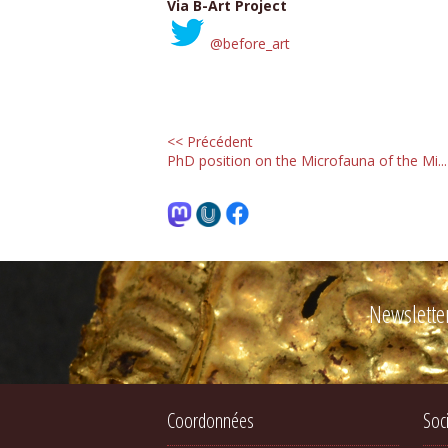
Via B-Art Project
@before_art
<< Précédent
PhD position on the Microfauna of the Mi...
Newslette
Coordonnées
Soc