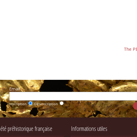
The PE
Email :
r
Inscription
Désinscription
iété préhistorique française
Informations utiles