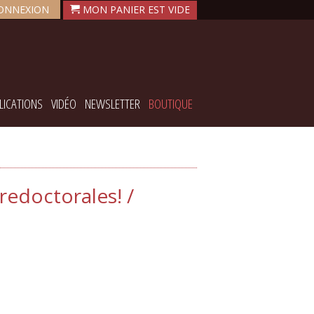
ONNEXION
LICATIONS
VIDÉO
NEWSLETTER
BOUTIQUE
edoctorales! /