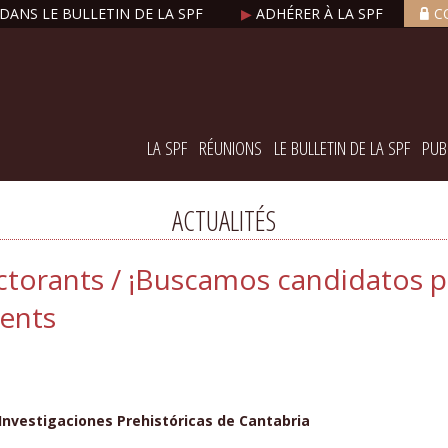
DANS LE BULLETIN DE LA SPF
▶
ADHÉRER À LA SPF
C
LA SPF
RÉUNIONS
LE BULLETIN DE LA SPF
PUB
ACTUALITÉS
torants / ¡Buscamos candidatos pr
ents
 Investigaciones Prehistóricas de Cantabria