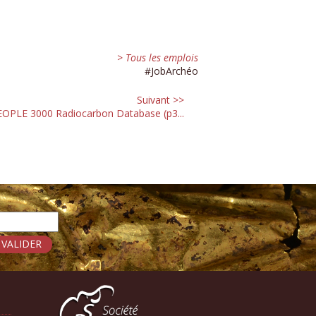
> Tous les emplois
#JobArchéo
Suivant >>
OPLE 3000 Radiocarbon Database (p3...