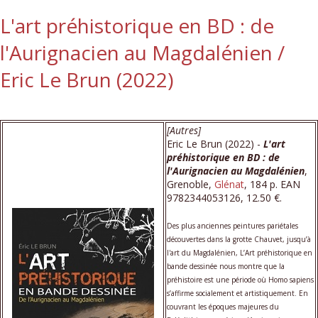
L'art préhistorique en BD : de
l'Aurignacien au Magdalénien /
Eric Le Brun (2022)
[Autres]
Eric Le Brun (2022) -
L'art
préhistorique en BD : de
l'Aurignacien au Magdalénien
,
Grenoble,
Glénat
, 184 p. EAN
9782344053126, 12.50 €.
Des plus anciennes peintures pariétales
découvertes dans la grotte Chauvet, jusqu’à
l'art du Magdalénien, L’Art préhistorique en
bande dessinée nous montre que la
préhistoire est une période où Homo sapiens
s’affirme socialement et artistiquement. En
couvrant les époques majeures du