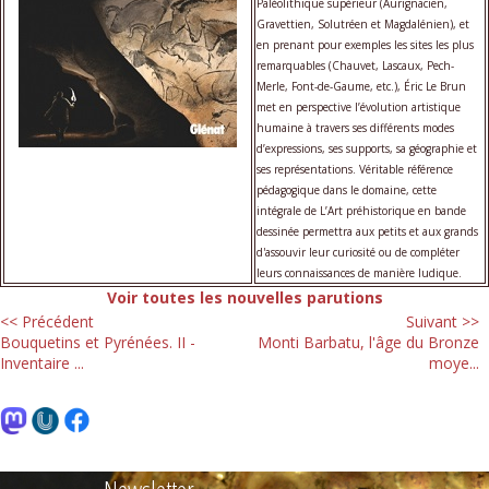
Paléolithique supérieur (Aurignacien,
Gravettien, Solutréen et Magdalénien), et
en prenant pour exemples les sites les plus
remarquables (Chauvet, Lascaux, Pech-
Merle, Font-de-Gaume, etc.), Éric Le Brun
met en perspective l’évolution artistique
humaine à travers ses différents modes
d’expressions, ses supports, sa géographie et
ses représentations. Véritable référence
pédagogique dans le domaine, cette
intégrale de L’Art préhistorique en bande
dessinée permettra aux petits et aux grands
d'assouvir leur curiosité ou de compléter
leurs connaissances de manière ludique.
Voir toutes les nouvelles parutions
<< Précédent
Suivant >>
Bouquetins et Pyrénées. II -
Monti Barbatu, l'âge du Bronze
Inventaire ...
moye...