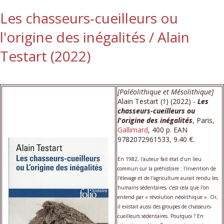
Les chasseurs-cueilleurs ou
l'origine des inégalités / Alain
Testart (2022)
[Paléolithique et Mésolithique]
Alain Testart (†) (2022) -
Les
chasseurs-cueilleurs ou
l'origine des inégalités
, Paris,
Gallimard
, 400 p. EAN
9782072961533, 9.40 €.
En 1982, l'auteur fait état d'un lieu
commun sur la préhistoire : l'invention de
l'élevage et de l'agriculture aurait rendu les
humains sédentaires, c'est cela que l'on
entend par « révolution néolithique ». Or,
il existait aussi des groupes de chasseurs-
cueilleurs sédentaires. Pourquoi ? En