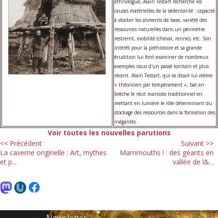
ethnologue, Alain Testart recherche les
causes matérielles de la sédentarité : capacité
à stocker les aliments de base, variété des
ressources naturelles dans un périmètre
restreint, mobilité (cheval, renne), etc. Son
intérêt pour la préhistoire et sa grande
érudition lui font examiner de nombreux
exemples issus d'un passé lointain et plus
récent. Alain Testart, qui se disait lui-même
« théoricien par tempérament », bat en
brèche le récit marxiste traditionnel en
mettant en lumière le rôle déterminant du
stockage des ressources dans la formation des
inégalités.
Voir toutes les nouvelles parutions
<< Précédent
Suivant >>
La caverne originelle : Art, mythes
Mammouths ! : des géants en
et p...
vallée de l&...