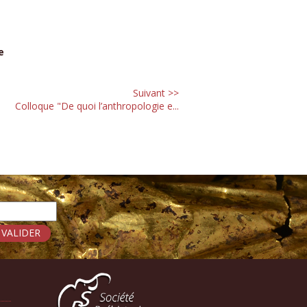
e
Suivant >>
Colloque "De quoi l’anthropologie e...