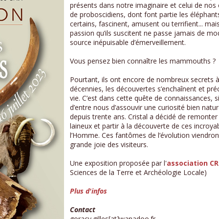
présents dans notre imaginaire et celui de nos e
de proboscidiens, dont font partie les éléphan
certains, fascinent, amusent ou terrifient... mai
passion qu’ils suscitent ne passe jamais de m
source inépuisable d’émerveillement.
Vous pensez bien connaître les mammouths ?
Pourtant, ils ont encore de nombreux secrets à
décennies, les découvertes s’enchaînent et pré
vie. C’est dans cette quête de connaissances, s
d’entre nous d’assouvir une curiosité bien nature
depuis trente ans. Cristal a décidé de remont
laineux et partir à la découverte de ces incro
l’Homme. Ces fantômes de l’évolution viendront 
grande joie des visiteurs.
Une exposition proposée par l'
association C
Sciences de la Terre et Archéologie Locale)
Plus d'infos
Contact
goracy.gilles[at]wanadoo.fr