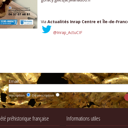
Via
Actualités Inrap Centre et Île-de-Franc
@Inrap_ActuCIF
Email :
r
Inscription
Désinscription
iété préhistorique française
Informations utiles