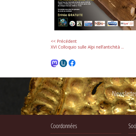
<< Précédent
XVI Colloquio sulle Alpi nell’antichità ...
Newslette
Coordonnées
Soc