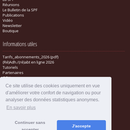
Réunions
Le Bulletin de la SPF
Publications
Vidéo
Newsletter
Boutique
Informations utiles
Tarifs_abonnements_2026 (pdf)
(Ré)Adh./(ré)abt en ligne 2026
Tutoriels
Partenaires
CGV
Ce site utilise des cookies uniquement en vue
d'améliorer votre confort de navigation ou pour
analyser des données statistiques anonymes.
En savoir plus
Continuer sans
J'accepte
accepter