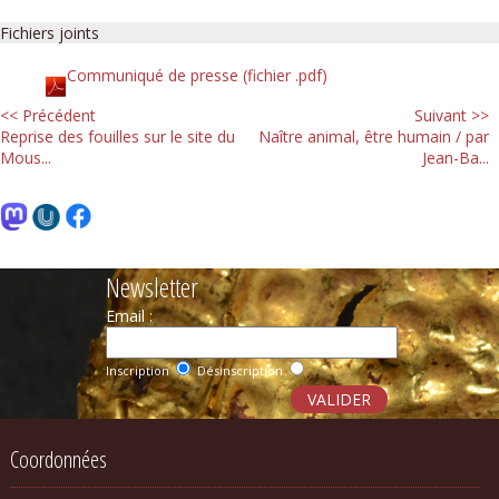
Fichiers joints
Communiqué de presse (fichier .pdf)
<< Précédent
Suivant >>
Reprise des fouilles sur le site du
Naître animal, être humain / par
Mous...
Jean-Ba...
Newsletter
Email :
Inscription
Désinscription
Coordonnées