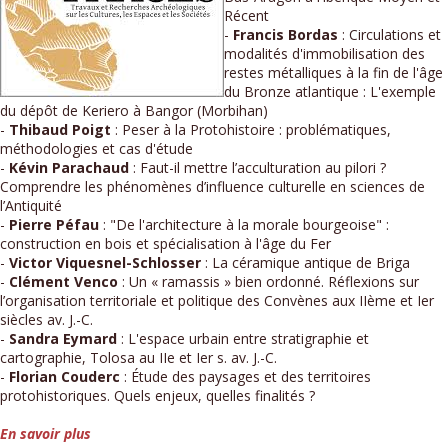
Récent
-
Francis Bordas
: Circulations et
modalités d'immobilisation des
restes métalliques à la fin de l'âge
du Bronze atlantique : L'exemple
du dépôt de Keriero à Bangor (Morbihan)
-
Thibaud Poigt
: Peser à la Protohistoire : problématiques,
méthodologies et cas d'étude
-
Kévin Parachaud
: Faut-il mettre l’acculturation au pilori ?
Comprendre les phénomènes d’influence culturelle en sciences de
l’Antiquité
-
Pierre Péfau
: "De l'architecture à la morale bourgeoise" :
construction en bois et spécialisation à l'âge du Fer
-
Victor Viquesnel-Schlosser
: La céramique antique de Briga
-
Clément Venco
: Un « ramassis » bien ordonné. Réflexions sur
l’organisation territoriale et politique des Convènes aux IIème et Ier
siècles av. J.-C.
-
Sandra Eymard
: L'espace urbain entre stratigraphie et
cartographie, Tolosa au IIe et Ier s. av. J.-C.
-
Florian Couderc
: Étude des paysages et des territoires
protohistoriques. Quels enjeux, quelles finalités ?
En savoir plus