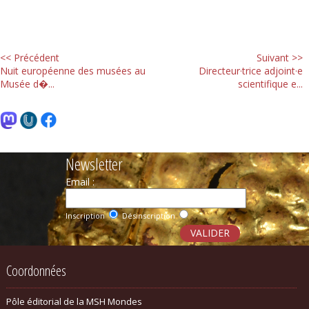
<< Précédent
Suivant >>
Nuit européenne des musées au
Directeur·trice adjoint·e
Musée d�...
scientifique e...
Newsletter
Email :
Inscription
Désinscription
Coordonnées
Pôle éditorial de la MSH Mondes