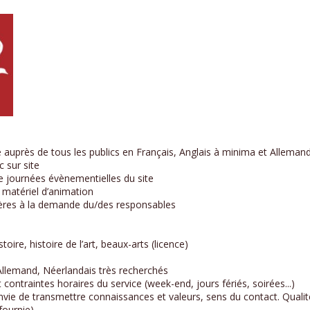
ne auprès de tous les publics en Français, Anglais à minima et Allema
c sur site
de journées évènementielles du site
du matériel d’animation
lières à la demande du/des responsables
oire, histoire de l’art, beaux-arts (licence)
 Allemand, Néerlandais très recherchés
 contraintes horaires du service (week-end, jours fériés, soirées...)
e de transmettre connaissances et valeurs, sens du contact. Qualités
ournie).