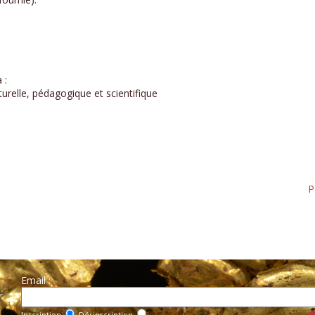
 :
urelle, pédagogique et scientifique
P
Email :
r
Inscription
Désinscription