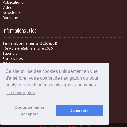
Publications
Vidéo
Newsletter
Boutique
Informations utiles
Tarifs_abonnements_2026 (pdf)
(Ré)Adh./(ré)abt en ligne 2026
Tutoriels
Partenaires
CGV
Ce site utilise des cookies uniquement en vue
d'améliorer votre confort de navigation ou pour
analyser des données statistiques anonymes.
En savoir plus
Continuer sans
J'accepte
accepter
Mentions légales
-
Administration
Powered by aiw-pro
|
all-in-web © 2026