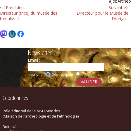
#JobArchéo
<< Précédent
Suivant >>
Directeur (trice) du musée des
Directeur pour le Musée de
tumulus d...
l'Aurign...
Newsletter
Email :
Inscription
Désinscription
Coordonnées
Pôle éditorial de la MSH Mondes
(Maison de l'archéologie et de l'éthnologie)
Boite 41