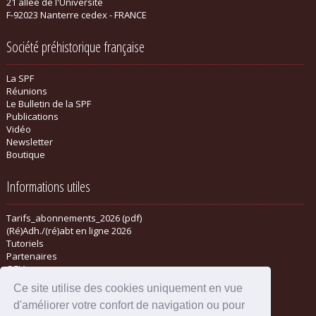
21 allée de l'Université
F-92023 Nanterre cedex - FRANCE
Société préhistorique française
La SPF
Réunions
Le Bulletin de la SPF
Publications
Vidéo
Newsletter
Boutique
Informations utiles
Tarifs_abonnements_2026 (pdf)
(Ré)Adh./(ré)abt en ligne 2026
Tutoriels
Partenaires
CGV
Ce site utilise des cookies uniquement en vue
d'améliorer votre confort de navigation ou pour