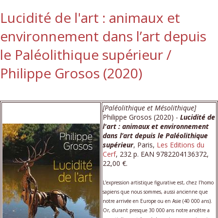
Lucidité de l'art : animaux et
environnement dans l’art depuis
le Paléolithique supérieur /
Philippe Grosos (2020)
[Paléolithique et Mésolithique]
Philippe Grosos (2020) -
Lucidité de
l'art : animaux et environnement
dans l’art depuis le Paléolithique
supérieur
, Paris,
Les Editions du
Cerf
, 232 p. EAN 9782204136372,
22,00 €.
L’expression artistique figurative est, chez l’homo
sapiens que nous sommes, aussi ancienne que
notre arrivée en Europe ou en Asie (40 000 ans).
Or, durant presque 30 000 ans notre ancêtre a