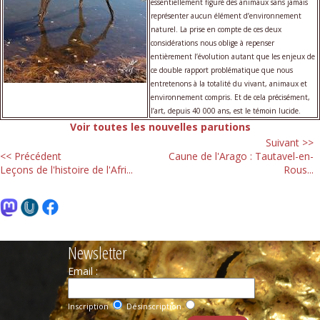
essentiellement figuré des animaux sans jamais
représenter aucun élément d’environnement
naturel. La prise en compte de ces deux
considérations nous oblige à repenser
entièrement l’évolution autant que les enjeux de
ce double rapport problématique que nous
entretenons à la totalité du vivant, animaux et
environnement compris. Et de cela précisément,
l’art, depuis 40 000 ans, est le témoin lucide.
Voir toutes les nouvelles parutions
Suivant >>
<< Précédent
Caune de l'Arago : Tautavel-en-
Leçons de l'histoire de l'Afri...
Rous...
Newsletter
Email :
Inscription
Désinscription