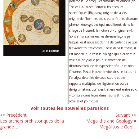
(comme la Genèse) ; les discours rationnels (de
Thalès à Auguste Comte) ; les discours
scientifiques (Big bang, origine de la vie,
origine de l’homme, etc.) ; et, enfin, les discours
phénoménologiques (qui mobilisent, dans le
sillage de Husserl, la notion d’« originaire »).
Sont ainsi examinées les diverses façons par
lesquelles il nous est donné de parler de ce qui
fût avant toutes choses. Thèse dans la thèse, il
est montré que c’est la biologie qui a ouvert la
voie à la physique pour l’élaboration de
discours d’origine de type scientifique et non
l’inverse. Pascal Nouvel invite ainsi le lecteur à
l’analyse détaillée de ces discours et des
rapports multiples, de légitimation ou de
délégitimation, qu’ils entretiennent entre eux,
y compris dans leurs dimensions éthiques,
sociales et politiques.
Voir toutes les nouvelles parutions
<< Précédent
Suivant >>
Les archers préhistoriques de la
Megaliths and Geology =
grande ...
Megálitos e Geol...