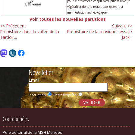
pour s'intéresser à ce qui n'est plus visible (le
végétal) et dont le retrait expliquerait la
manifestation archéologique.
Voir toutes les nouvelles parutions
<< Précédent
Suivant >>
Préhistoire dans la vallée de la
Préhistoire de la musique : essai /
Tardoir...
Jack...
Newsletter
Email :
Inscription
Désinscription
Coordonnées
Pôle éditorial de la MSH Mondes