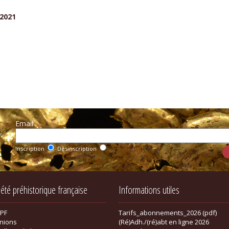
 2021
Email :
r
Inscription
Désinscription
iété préhistorique française
Informations utiles
SPF
Tarifs_abonnements_2026 (pdf)
nions
(Ré)Adh./(ré)abt en ligne 2026