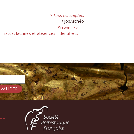
> Tous les emplois
#JobArchéo
Suivant >>
Hiatus, lacunes et absences : identifier...