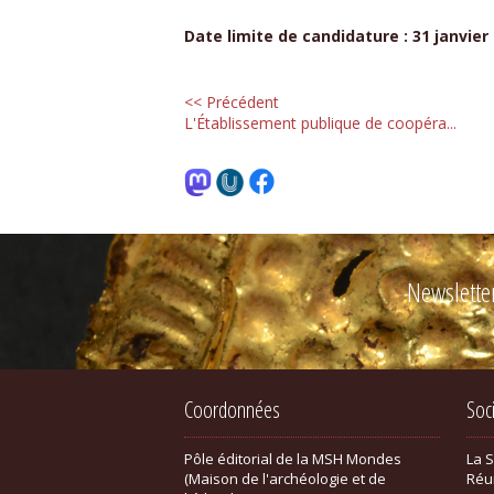
Date limite de candidature : 31 janvier
<< Précédent
L'Établissement publique de coopéra...
Newslette
Coordonnées
Soc
Pôle éditorial de la MSH Mondes
La 
(Maison de l'archéologie et de
Réu