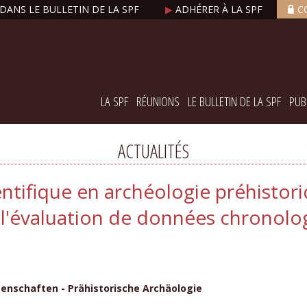
DANS LE BULLETIN DE LA SPF
▶
ADHÉRER À LA SPF
C
LA SPF
RÉUNIONS
LE BULLETIN DE LA SPF
PUB
ACTUALITÉS
ntifique en archéologie préhistor
t l'évaluation de données chronol
senschaften - Prähistorische Archäologie