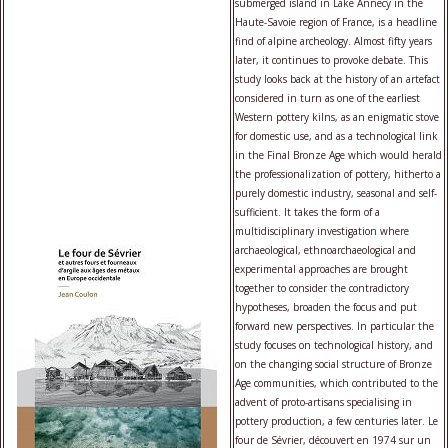
submerged island in Lake Annecy in the
Haute-Savoie region of France, is a headline
find of alpine archeology. Almost fifty years
later, it continues to provoke debate. This
study looks back at the history of an artefact
considered in turn as one of the earliest
Western pottery kilns, as an enigmatic stove
for domestic use, and as a technological link
in the Final Bronze Age which would herald
the professionalization of pottery, hitherto a
purely domestic industry, seasonal and self-
sufficient. It takes the form of a
multidisciplinary investigation where
archaeological, ethnoarchaeological and
experimental approaches are brought
together to consider the contradictory
hypotheses, broaden the focus and put
forward new perspectives. In particular the
study focuses on technological history, and
on the changing social structure of Bronze
Age communities, which contributed to the
advent of proto-artisans specialising in
pottery production, a few centuries later. Le
four de Sévrier, découvert en 1974 sur un