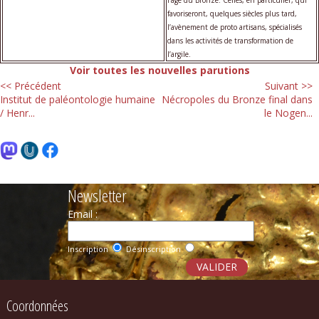
favoriseront, quelques siècles plus tard,
l’avènement de proto artisans, spécialisés
dans les activités de transformation de
l’argile.
Voir toutes les nouvelles parutions
<< Précédent
Suivant >>
Institut de paléontologie humaine
Nécropoles du Bronze final dans
/ Henr...
le Nogen...
Newsletter
Email :
Inscription
Désinscription
Coordonnées