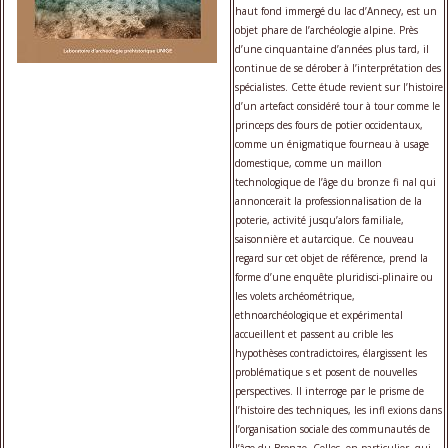
haut fond immergé du lac d’Annecy, est un
objet phare de l’archéologie alpine. Près
d’une cinquantaine d’années plus tard, il
continue de se dérober à l’interprétation des
spécialistes. Cette étude revient sur l’histoire
d’un artefact considéré tour à tour comme le
princeps des fours de potier occidentaux,
comme un énigmatique fourneau à usage
domestique, comme un maillon
technologique de l’âge du bronze fi nal qui
annoncerait la professionnalisation de la
poterie, activité jusqu’alors familiale,
saisonnière et autarcique. Ce nouveau
regard sur cet objet de référence, prend la
forme d’une enquête pluridisci-plinaire ou
les volets archéométrique,
ethnoarchéologique et expérimental
accueillent et passent au crible les
hypothèses contradictoires, élargissent les
problématique s et posent de nouvelles
perspectives. Il interroge par le prisme de
l’histoire des techniques, les infl exions dans
l’organisation sociale des communautés de
l’âge du Bronze. Celles, en particulier, qui