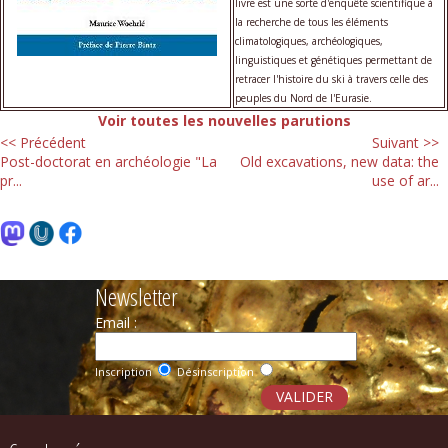
livre est une sorte d'enquête scientifique à
la recherche de tous les éléments
climatologiques, archéologiques,
linguistiques et génétiques permettant de
retracer l'histoire du ski à travers celle des
peuples du Nord de l'Eurasie.
Voir toutes les nouvelles parutions
<< Précédent
Suivant >>
Post-doctorat en archéologie "La
Old excavations, new data: the
pr...
use of ar...
Newsletter
Email :
Inscription
Désinscription