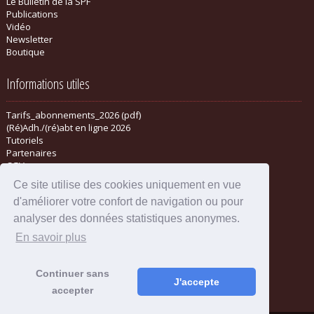
Le Bulletin de la SPF
Publications
Vidéo
Newsletter
Boutique
Informations utiles
Tarifs_abonnements_2026 (pdf)
(Ré)Adh./(ré)abt en ligne 2026
Tutoriels
Partenaires
CGV
Ce site utilise des cookies uniquement en vue
d'améliorer votre confort de navigation ou pour
analyser des données statistiques anonymes.
En savoir plus
Continuer sans
J'accepte
accepter
Mentions légales
-
Administration