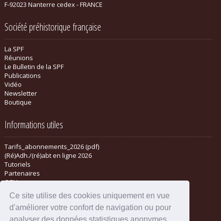
F-92023 Nanterre cedex - FRANCE
Société préhistorique française
La SPF
Réunions
Le Bulletin de la SPF
Publications
Vidéo
Newsletter
Boutique
Informations utiles
Tarifs_abonnements_2026 (pdf)
(Ré)Adh./(ré)abt en ligne 2026
Tutoriels
Partenaires
CGV
Ce site utilise des cookies uniquement en vue
d'améliorer votre confort de navigation ou pour
analyser des données statistiques anonymes.