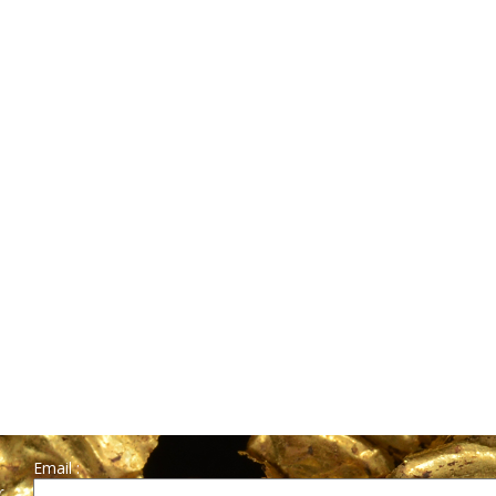
Email :
r