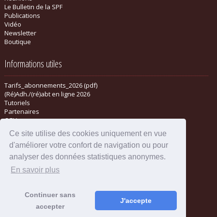
Le Bulletin de la SPF
Publications
Vidéo
Newsletter
Boutique
Informations utiles
Tarifs_abonnements_2026 (pdf)
(Ré)Adh./(ré)abt en ligne 2026
Tutoriels
Partenaires
CGV
Ce site utilise des cookies uniquement en vue
d'améliorer votre confort de navigation ou pour
analyser des données statistiques anonymes.
En savoir plus
Continuer sans
J'accepte
accepter
Mentions légales
-
Administration