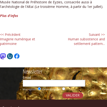
Musée National de Préhistoire de Eyzies, consacrée aussi à
l'archéologie de l'Altaï (Le troisième Homme, à partir du 1er juillet).
Plus d'infos
<< Précédent
Suivant >>
Imagerie numérique et
Human subsistence and
patrimoine
settlement pattern...
Newsletter
Email :
Inscription
Désinscription